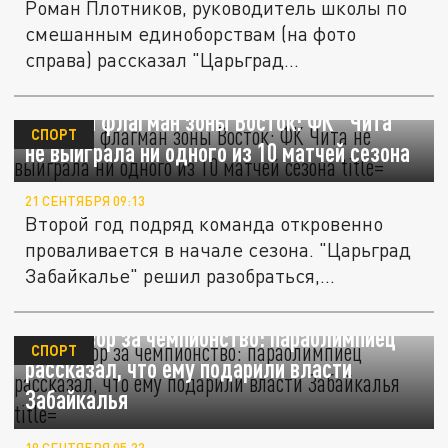
Роман Плотников, руководитель школы по
смешанным единоборствам (на фото
справа) рассказал "Царьград...
Бывший флагман зоны Восток: ФК "Чита"
СПОРТ
не выиграла ни одного из 10 матчей сезона
21 СЕНТЯБРЯ 09:13
Второй год подряд команда откровенно
проваливается в начале сезона. "Царьград
Забайкалье" решил разобраться,...
Телевизор за чемпионство: параолимпиец
СПОРТ
рассказал, что ему подарили власти
Забайкалья
19 СЕНТЯБРЯ 05:22