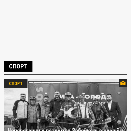
СПОРТ
СПОРТ
Наперегонки с ветром: в Забайкалье прошёл