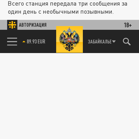
Всего станция передала три сообщения за
один день с необычными позывными.
18+
АВТОРИЗАЦИЯ
ОБЩЕСТВО
85.64 BRENT
ЗАБАЙКАЛЬЕ
Радиостанция Судного дня вновь передала
загадочную шифровку
18 МАРТА 22:21
В этот раз в эфире станции прозвучало
одно слово – «волошип».