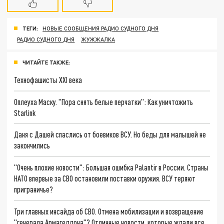
ТЕГИ:
НОВЫЕ СООБЩЕНИЯ РАДИО СУДНОГО ДНЯ
РАДИО СУДНОГО ДНЯ
ЖУЖЖАЛКА
ЧИТАЙТЕ ТАКЖЕ:
Технофашисты XXI века
Оплеуха Маску. "Пора снять белые перчатки": Как уничтожить
Starlink
Даня с Дашей спаслись от боевиков ВСУ. Но беды для малышей не
закончились
"Очень плохие новости": Большая ошибка Palantir в России. Страны
НАТО впервые за СВО остановили поставки оружия. ВСУ теряют
приграничье?
Три главных инсайда об СВО. Отмена мобилизации и возвращение
"генерала Армагеддона"? Отличные новости, которые ждали все