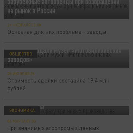
зарубежные автобренды при возвращении
на рынок в России
21 ФЕВРАЛЯ 03:00
Основная для них проблема - заводы.
В Перми продали музей «Мотовилихинских
ОБЩЕСТВО
заводов»
25 ИЮЛЯ 08:36
Стоимость сделки составила 19,4 млн
рублей.
Путин открыл сразу три новых
производства
ЭКОНОМИКА
06 МАРТА 07:03
Три значимых агропромышленных