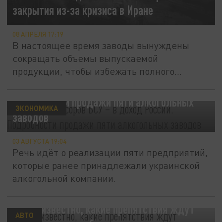
закрытия из-за кризиса в Иране
08 АПРЕЛЯ 17:19
В настоящее время заводы вынуждены
сокращать объемы выпускаемой
продукции, чтобы избежать полного
прекращения...
Активы спонсоров ВСУ – в доход России.
Подробности продажи пяти алкогольных
ЭКОНОМИКА
заводов
03 АВГУСТА 19:04
Речь идёт о реализации пяти предприятий,
которые ранее принадлежали украинской
алкогольной компании.
Стало известно, какие препятствия ждут
АВТО