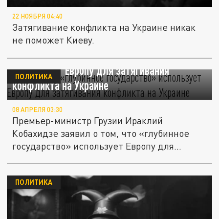
22 НОЯБРЯ 04:40
Затягивание конфликта на Украине никак
не поможет Киеву.
Кобахидзе: «глубинное государство»
использует Европу для затягивания
ПОЛИТИКА
конфликта на Украине
08 АПРЕЛЯ 03:30
Премьер-министр Грузии Ираклий
Кобахидзе заявил о том, что «глубинное
государство» использует Европу для...
ПОЛИТИКА