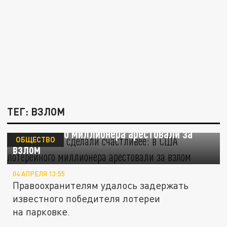
ТЕГ: ВЗЛОМ
$167 млн не сделали счастливее: в США
лотерейного миллионера арестовали за
ОБЩЕСТВО
взлом
04 АПРЕЛЯ 13:55
Правоохранителям удалось задержать
известного победителя лотереи
на парковке.