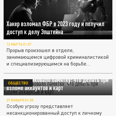
Хакер взломал ФБР в 2023 году и получил
доступ к делу Эпштейна
12 МАРТА 01:07
Прорыв произошел в отделе,
занимающемся цифровой криминалистикой
и специализирующимся на борьбе...
МВД опубликовало памятку: что делать при
ОБЩЕСТВО
взломе аккаунтов и карт
27 ЯНВАРЯ 01:38
Особую угрозу представляет
несанкционированный доступ к личному