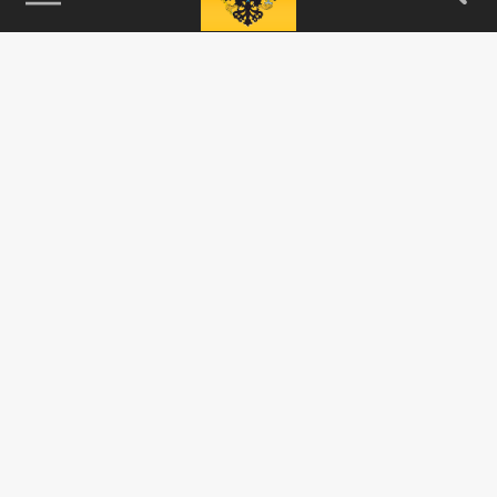
115093, г. Москва, переулок Партийный,
д.1, к.57, стр.3, эт.1, пом.I, ком.45