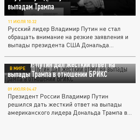
выпадам Трампа
11 ИЮЛЯ 10:32
Русский лидер Владимир Путин не стал
обращать внимание на резкие заявления и
выпады президента США Дональда...
Baijiahao: Путин дал жесткий ответ на
В МИРЕ
выпады Трампа в отношении БРИКС
09 ИЮЛЯ 04:47
Президент России Владимир Путин
решился дать жесткий ответ на выпады
американского лидера Дональда Трампа в...