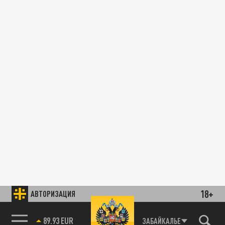
18+
АВТОРИЗАЦИЯ
89.93 EUR
ЗАБАЙКАЛЬЕ