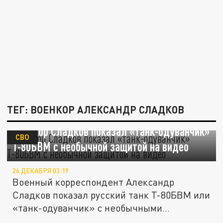
ТЕГ: ВОЕНКОР АЛЕКСАНДР СЛАДКОВ
Военкор Сладков показал «танк-одуванчик»
СВО
Т-80БВМ с необычной защитой на видео
26 ДЕКАБРЯ 03:19
Военный корреспондент Александр
Сладков показал русский танк Т-80БВМ или
«танк-одуванчик» с необычными...