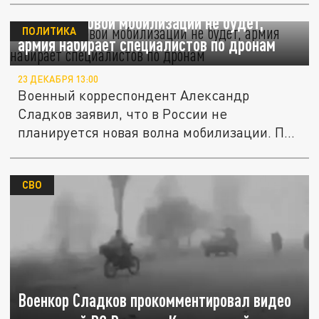
Сладков: новой мобилизации не будет,
ПОЛИТИКА
армия набирает специалистов по дронам
23 ДЕКАБРЯ 13:00
Военный корреспондент Александр
Сладков заявил, что в России не
планируется новая волна мобилизации. По
его...
СВО
Военкор Сладков прокомментировал видео