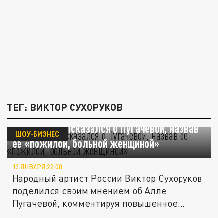
ТЕГ: ВИКТОР СУХОРУКОВ
Сухоруков высказался о Пугачевой, назвав
ШОУ-БИЗНЕС
её «пожилой, больной женщиной»
13 ЯНВАРЯ 22:00
Народный артист России Виктор Сухоруков
поделился своим мнением об Алле
Пугачевой, комментируя повышенное...