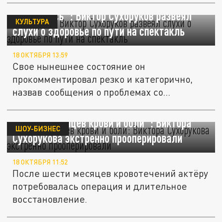
"Онкоересь": Виктор Сухоруков развеял
КУЛЬТУРА
слухи о здоровье по пути на спектакль
18 ОКТЯБРЯ 13:59
Свое нынешнее состояние он
прокомментировал резко и категорично,
назвав сообщения о проблемах со
здоровьем...
"Шесть месяцев крови и боли": Виктора
ШОУ-БИЗНЕС
Сухорукова экстренно прооперировали
18 ОКТЯБРЯ 11:52
После шести месяцев кровотечений актёру
потребовалась операция и длительное
восстановление.