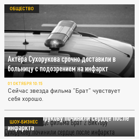
ОБЩЕСТВО
Актёра Сухорукова срочно доставили в
больницу с подозрением на инфаркт
01 ОКТЯБРЯ 10:15
Сейчас звезда фильма "Брат" чувствует
себя хорошо.
"Бог есть!" Звезде фильма "Брат 2"
Виктору Сухорукову починили сердце после
ШОУ-БИЗНЕС
инфаркта