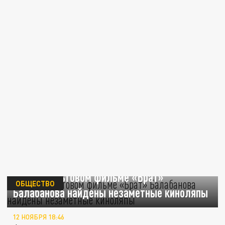
РБК: В культовом фильме «Брат»
ОБЩЕСТВО
Балабанова найдены незаметные киноляпы
12 НОЯБРЯ 18:46