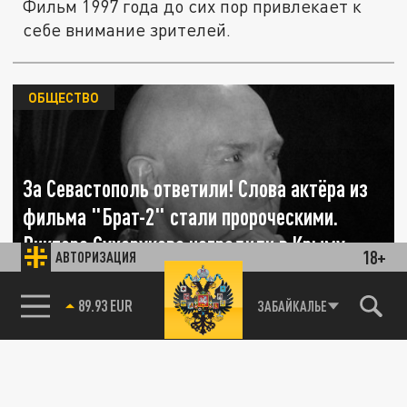
Фильм 1997 года до сих пор привлекает к
себе внимание зрителей.
ОБЩЕСТВО
За Севастополь ответили! Слова актёра из
фильма "Брат-2" стали пророческими.
Виктора Сухорукова наградили в Крыму
18+
АВТОРИЗАЦИЯ
памятной медалью
85.64 BRENT
ЗАБАЙКАЛЬЕ
23 ОКТЯБРЯ 08:03
За свои правдивые слова в кинофильме
народный артист России Виктор Сухоруков
получил памятную медаль "В честь...