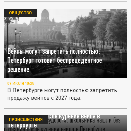
ОБЩЕСТВО
Вейпы могут запретить полностью:
Петербург готовит беспрецедентное
решение
09 ИЮЛЯ 10:28
В Петербурге могут полностью запретить
продажу вейпов с 2027 года.
Кровь изо рта и судороги: школьника нашли
без сознания после курения вейпа в
ПРОИСШЕСТВИЯ
Петербурге