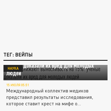
ТЕГ: ВЕЙПЫ
Вейпы снижают выносливость на 15%:
ученые доказали их вред для молодых
НАУКА
людей
15 ИЮЛЯ 05:51
Международный коллектив медиков
представил результаты исследования,
которое ставит крест на мифе о...