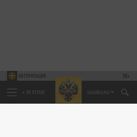
18+
АВТОРИЗАЦИЯ
89.93 EUR
ЗАБАЙКАЛЬЕ