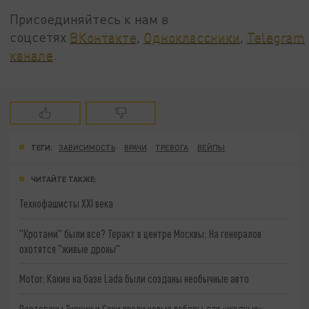
Присоединяйтесь к нам в
соцсетях
ВКонтакте
,
Одноклассники
,
Telegram
канале
.
ТЕГИ:
ЗАВИСИМОСТЬ
ВРАЧИ
ТРЕВОГА
ВЕЙПЫ
ЧИТАЙТЕ ТАКЖЕ:
Технофашисты XXI века
"Кротами" были все? Теракт в центре Москвы: На генералов
охотятся "живые дроны"
Motor: Какие на базе Lada были созданы необычные авто
Рестораны Турции и Сочи ввели новые поборы для «жадных»