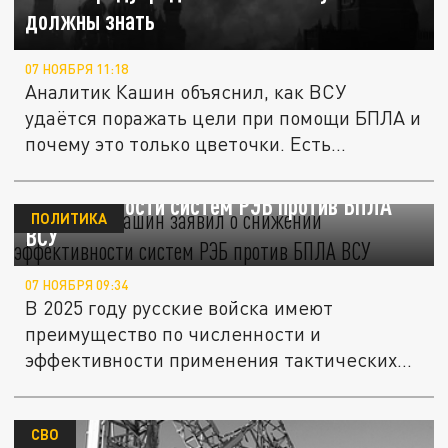
должны знать
07 НОЯБРЯ 11:18
Аналитик Кашин объяснил, как ВСУ
удаётся поражать цели при помощи БПЛА и
почему это только цветочки. Есть...
Аналитик Кашин заявил о снижении
эффективности систем РЭБ против БПЛА
ПОЛИТИКА
ВСУ
07 НОЯБРЯ 09:34
В 2025 году русские войска имеют
преимущество по численности и
эффективности применения тактических
БПЛА, но...
СВО