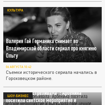
КУЛЬТУРА
Валерия Гай Германика снимает во
Владимирской области сериал про княгиню
Ольгу
06 АВГУСТА 10:42
Съемки исторического сериала начались в
Гороховецком районе.
"Я бы их расстреливала": Арбенина
ШОУ-БИЗНЕС
посетила светское мероприятие и