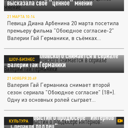
высказала своё "ценное" мнение
21 МАРТА 10:14
Певица Диана Арбенина 20 марта посетила
премьеру фильма "Обоюдное согласие-2"
Валерии Гай Германики, в съёмках...
Внучка Кончаловского снимается в сериале
ШОУ-БИЗНЕС
Валерии Гай Германики
21 НОЯБРЯ 20:49
Валерия Гай Германика снимает второй
сезон сериала "Обоюдное согласие" (18+).
Одну из основных ролей сыграет...
Иван Охлобыстин о продюсере "Интернов":
КУЛЬТУРА
"Слепаков подлец"