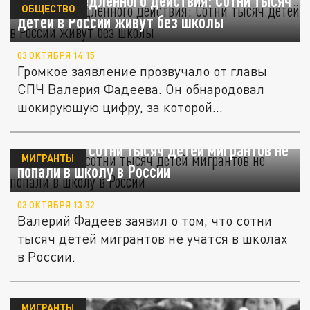
Бомба замедленного действия: Сотни тысяч
ОБЩЕСТВО
детей в России живут без школы
03 ОКТЯБРЯ 14:15
Громкое заявление прозвучало от главы
СПЧ Валерия Фадеева. Он обнародовал
шокирующую цифру, за которой...
Глава СПЧ: сотни тысяч детей мигрантов не
МИГРАНТЫ
попали в школу в России
03 ОКТЯБРЯ 13:32
Валерий Фадеев заявил о том, что сотни
тысяч детей мигрантов не учатся в школах
в России.
МИГРАНТЫ