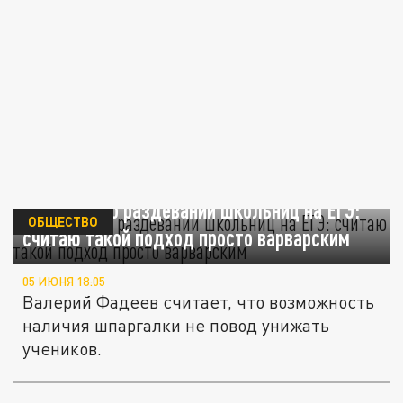
Глава СПЧ о раздевании школьниц на ЕГЭ:
ОБЩЕСТВО
считаю такой подход просто варварским
05 ИЮНЯ 18:05
Валерий Фадеев считает, что возможность
наличия шпаргалки не повод унижать
учеников.