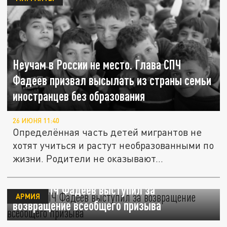
Неучам в России не место. Глава СПЧ
Фадеев призвал высылать из страны семьи
иностранцев без образования
26 ИЮНЯ 11:40
Определённая часть детей мигрантов не
хотят учиться и растут необразованными по
жизни. Родители не оказывают...
Глава СПЧ Фадеев выступил за
АРМИЯ
возвращение всеобщего призыва