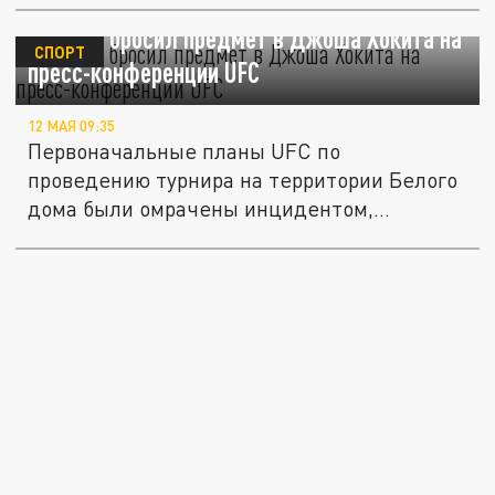
Топурия бросил предмет в Джоша Хокита на
СПОРТ
пресс-конференции UFC
12 МАЯ 09:35
Первоначальные планы UFC по
проведению турнира на территории Белого
дома были омрачены инцидентом,...