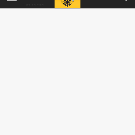
Победу русского бойца Александра Волкова
зрители встретили на аплодисментами, а
свистом. Объяснение такому...
СПОРТ
Стрикленд назвал Чимаева трусом перед
чемпионским боем: «Мы с ним разных
пород»
06 МАЯ 05:58
Бывший чемпион UFC в среднем весе Шон
Стрикленд в очередной раз резко