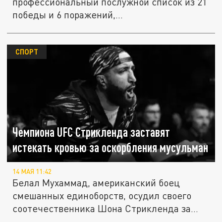
профессиональный послужной список из 21
победы и 6 поражений,...
СПОРТ
Чемпиона UFC Стрикленда заставят
истекать кровью за оскорбления мусульман
14 МАЯ 11:42
Белал Мухаммад, американский боец
смешанных единоборств, осудил своего
соотечественника Шона Стрикленда за
его...