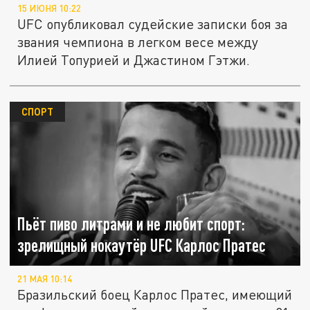
15 ИЮНЯ 10:22
UFC опубликовал судейские записки боя за
звания чемпиона в легком весе между
Илией Топурией и Джастином Гэтжи.
СПОРТ
Пьёт пиво литрами и не любит спорт:
зрелищный нокаутёр UFC Карлос Пратес
21 МАЯ 10:14
Бразильский боец Карлос Пратес, имеющий