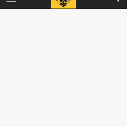
115093, г. Москва, переулок Партийный,
д.1, к.57, стр.3, эт.1, пом.I, ком.45