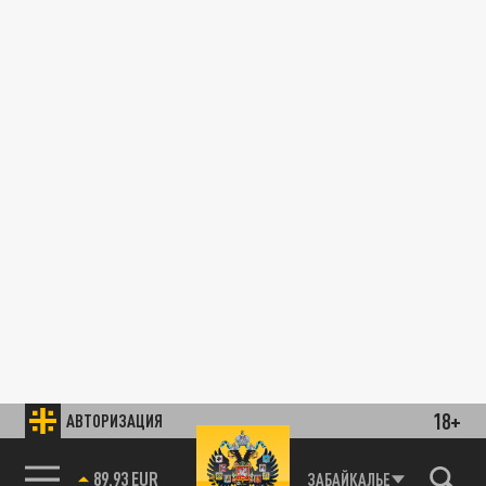
18+
АВТОРИЗАЦИЯ
89.93 EUR
ЗАБАЙКАЛЬЕ