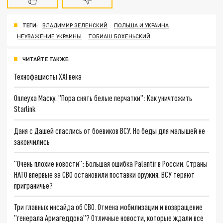
ТЕГИ:
ВЛАДИМИР ЗЕЛЕНСКИЙ
ПОЛЬША И УКРАИНА
НЕУВАЖЕНИЕ УКРАИНЫ
ТОБИАШ БОХЕНЬСКИЙ
ЧИТАЙТЕ ТАКЖЕ:
Технофашисты XXI века
Оплеуха Маску. "Пора снять белые перчатки": Как уничтожить
Starlink
Даня с Дашей спаслись от боевиков ВСУ. Но беды для малышей не
закончились
"Очень плохие новости": Большая ошибка Palantir в России. Страны
НАТО впервые за СВО остановили поставки оружия. ВСУ теряют
приграничье?
Три главных инсайда об СВО. Отмена мобилизации и возвращение
"генерала Армагеддона"? Отличные новости, которые ждали все