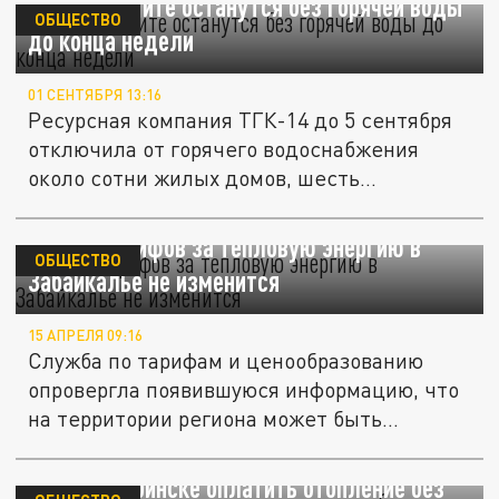
73 дома в Чите останутся без горячей воды
ОБЩЕСТВО
до конца недели
01 СЕНТЯБРЯ 13:16
Ресурсная компания ТГК-14 до 5 сентября
отключила от горячего водоснабжения
около сотни жилых домов, шесть...
Расчет тарифов за тепловую энергию в
ОБЩЕСТВО
Забайкалье не изменится
15 АПРЕЛЯ 09:16
Служба по тарифам и ценообразованию
опровергла появившуюся информацию, что
на территории региона может быть...
Как в Челябинске оплатить отопление без