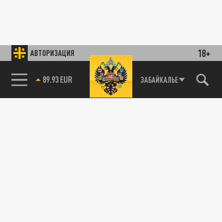
18+
АВТОРИЗАЦИЯ
89.93 EUR
ЗАБАЙКАЛЬЕ