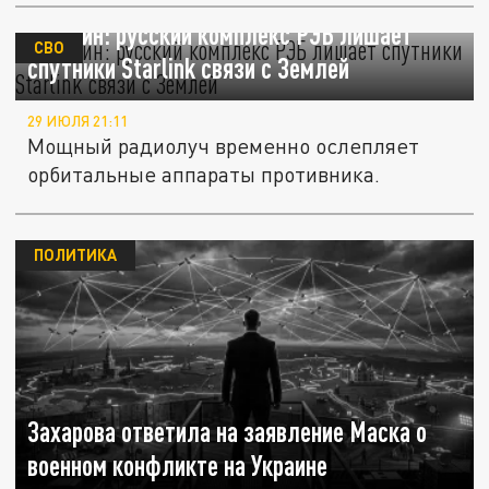
Кузякин: русский комплекс РЭБ лишает
СВО
спутники Starlink связи с Землей
29 ИЮЛЯ 21:11
Мощный радиолуч временно ослепляет
орбитальные аппараты противника.
ПОЛИТИКА
Захарова ответила на заявление Маска о
военном конфликте на Украине