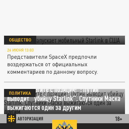
Илон Маск запускает мобильный Starlink в
США
ОБЩЕСТВО
26 ИЮНЯ 13:03
Представители SpaceX предпочли
воздержаться от официальных
комментариев по данному вопросу.
Срочно. "Бегите с позиций!": Путин
ПОЛИТИКА
выводит "убийцу Starlink". Спутники Маска
выжигаются один за другим
18+
АВТОРИЗАЦИЯ
19 ИЮНЯ 15:08
Случилось. В Сети докладывают, что