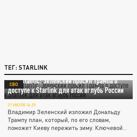
ТЕГ: STARLINK
The Atlantic: Зеленский просил Трампа о
СВО
доступе к Starlink для атак вглубь России
31 ИЮЛЯ 16:29
Владимир Зеленский изложил Дональду
Трампу план, который, по его словам,
поможет Киеву пережить зиму. Ключевой...