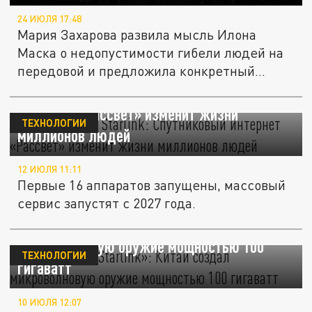
24 ИЮЛЯ 17:48
Мария Захарова развила мысль Илона
Маска о недопустимости гибели людей на
передовой и предложила конкретный...
Русский ответ Starlink: Спутниковый
интернет «Рассвет» изменит жизни
ТЕХНОЛОГИИ
миллионов людей
12 ИЮЛЯ 11:11
Первые 16 аппаратов запущены, массовый
сервис запустят с 2027 года.
«Кошмар для Starlink»: Китай создал
микроволновую оружие мощностью 100
ТЕХНОЛОГИИ
гигаватт
10 ИЮЛЯ 12:07