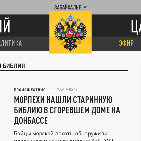
ЗАБАЙКАЛЬЕ
ИЙ
Ц
АЛИТИКА
ЭФИР
Я БИБЛИЯ
11 МАРТА 05:17
ПРОИСШЕСТВИЯ
МОРПЕХИ НАШЛИ СТАРИННУЮ
БИБЛИЮ В СГОРЕВШЕМ ДОМЕ НА
ДОНБАССЕ
Бойцы морской пехоты обнаружили
практически полную Библию XVII–XVIII