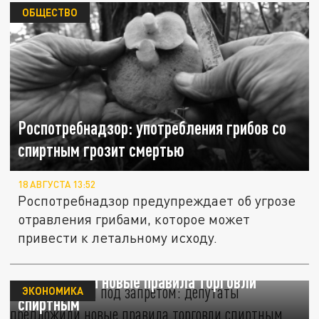
ОБЩЕСТВО
Роспотребнадзор: употребления грибов со
спиртным грозит смертью
18 АВГУСТА 13:52
Роспотребнадзор предупреждает об угрозе
отравления грибами, которое может
привести к летальному исходу.
Алкомаркеты под запретом: депутаты
предложили новые правила торговли
ЭКОНОМИКА
спиртным