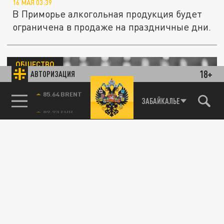
16 МАЯ 03:39
В Приморье алкогольная продукция будет
ограничена в продаже на праздничные дни.
ОБЩЕСТВО
18+
АВТОРИЗАЦИЯ
85.64 BRENT
ЗАБАЙКАЛЬЕ
Кубань готовится к курортному сезону:
усилен контроль за продажей алкоголя
15 МАЯ 07:53
В преддверии летнего курортного сезона
власти Краснодарского края усиливают
контроль за оборотом алкогольной...