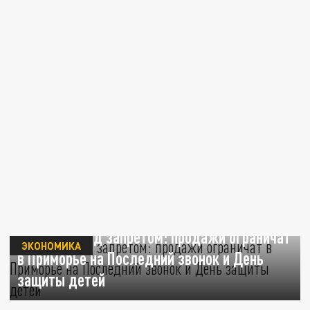
Алкоголь под запретом: продажи ограничат
ЭКОНОМИКА
в Приморье на Последний звонок и День
защиты детей