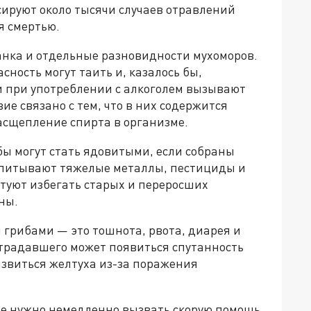
сируют около тысячи случаев отравлений
я смертью.
нка и отдельные разновидности мухоморов.
сность могут таить и, казалось бы,
 при употреблении с алкоголем вызывают
е связано с тем, что в них содержится
асщепление спирта в организме.
бы могут стать ядовитыми, если собраны
 впитывают тяжелые металлы, пестициды и
туют избегать старых и переросших
ны.
грибами — это тошнота, рвота, диарея и
острадавшего может появиться спутанность
азвиться желтуха из-за поражения
е нужно немедленно вызвать скорую помощь.