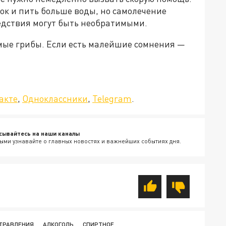
ок и пить больше воды, но самолечение
едствия могут быть необратимыми.
мые грибы. Если есть малейшие сомнения —
да»!
акте
,
Одноклассники
,
Telegram
.
сывайтесь на наши каналы
ыми узнавайте о главных новостях и важнейших событиях дня.
ТРАВЛЕНИЯ
АЛКОГОЛЬ
СПИРТНОЕ