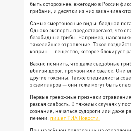
быть осторожнее: ежегодно в России фик
грибами, и десятки из них заканчиваютс
Самые смертоносные виды: бледная пога
Однако эксперты предостерегают, что опа
безобидные грибы. Например, навозники
тяжелейшее отравление. Такое воздействи
коприн — вещество, которое блокирует р
Важно помнить, что даже съедобные гри
вблизи дорог, промзон или свалок. Они
другие токсины. Также специалисты сове
экземпляров — они тоже могут быть опас
Первые тревожные признаки отравления 
резкая слабость. В тяжелых случаях у п
сознания, начаться судороги или даже р
печени,
пишет ТИА Новости.
При малейшем подозрении на отравлени