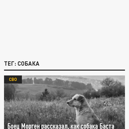
ТЕГ: СОБАКА
СВО
Боец Морген рассказал, как собака Баста