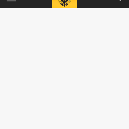
115093, г. Москва, переулок Партийный,
д.1, к.57, стр.3, эт.1, пом.I, ком.45