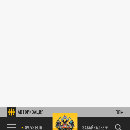
18+
АВТОРИЗАЦИЯ
89.93 EUR
ЗАБАЙКАЛЬЕ