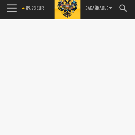
русским солдатам и теперь ему грозит
85.64 BRENT
ЗАБАЙКАЛЬЕ
возвращение в страну Зеленского, где...
СВОДКИ С ФРОНТА
Десантник ВСУ попал в плен к русским и
выдал все позиции украинской армии.
Свежая сводка с фронтов СВО от военкоров
28 МАЯ 06:00
Украинский военнопленный от страха
рассказал о том, что в Курской области
застрелил двух русских солдат, но...