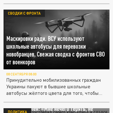
СВОДКИ С ФРОНТА
Маскировки ради. ВСУ используют
школьные автобусы для перевозки
новобранцев. Свежая сводка с фронтов СВО
от военкоров
08 СЕНТЯБРЯ 08:00
Принудительно мобилизованных граждан
Украины пакуют в бывшие школьные
автобусы жёлтого цвета для того, чтобы...
Солдат ВСУ застрелил своего командира и
сдался в плен: «Мне нечего терять, не
ПОЛИТИКА