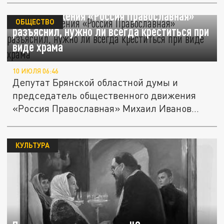
Глава движения «Россия Православная»
ОБЩЕСТВО
разъяснил, нужно ли всегда креститься при
виде храма
10 ИЮЛЯ 06:46
Депутат Брянской областной думы и
председатель общественного движения
«Россия Православная» Михаил Иванов...
КУЛЬТУРА