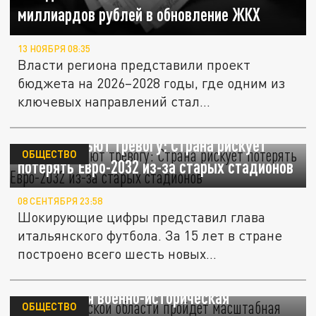
миллиардов рублей в обновление ЖКХ
13 НОЯБРЯ 08:35
Власти региона представили проект
бюджета на 2026–2028 годы, где одним из
ключевых направлений стал...
В Италии бьют тревогу: Страна рискует
ОБЩЕСТВО
потерять Евро-2032 из-за старых стадионов
08 СЕНТЯБРЯ 23:58
Шокирующие цифры представил глава
итальянского футбола. За 15 лет в стране
построено всего шесть новых...
В Архангельской области пройдет
масштабная военно-историческая
ОБЩЕСТВО