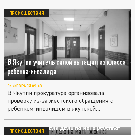
ПРОИСШЕСТВИЯ
В Якутии учитель силой вытащил из класса
ребенка-инвалида
06 ФЕВРАЛЯ 09:48
В Якутии прокуратура организовала
проверку из-за жестокого обращения с
ребенком-инвалидом в якутской...
В Приморье завели дело на мать ребенка-
ПРОИСШЕСТВИЯ