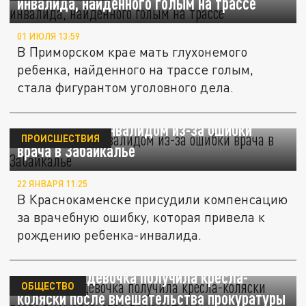
инвалида, найденного голым на трассе
01 ИЮЛЯ 13:59
В Приморском крае мать глухонемого
ребенка, найденного на трассе голым,
стала фигурантом уголовного дела.
Ребенок стал инвалидом из-за ошибки
ПРОИСШЕСТВИЯ
врача в Забайкалье
22 ЯНВАРЯ 11:25
В Краснокаменске присудили компенсацию
за врачебную ошибку, которая привела к
рождению ребенка-инвалида.
В Кузбассе девочка получила кресла-
ОБЩЕСТВО
коляски после вмешательства прокуратуры