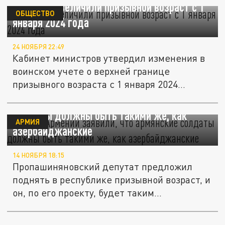
В России увеличили призывной возраст с 1
ОБЩЕСТВО
января 2024 года
24 НОЯБРЯ 22:49
Кабинет министров утвердил изменения в
воинском учете о верхней границе
призывного возраста с 1 января 2024...
Власти Армении заявили, что армянские
солдаты должны быть такими же, как
АРМИЯ
азербайджанские
14 НОЯБРЯ 18:15
Пропашиняновский депутат предложил
поднять в республике призывной возраст, и
он, по его проекту, будет таким...