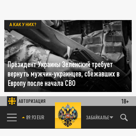
А КАК У НИХ?
Президент Украины Зеленский требует
вернуть мужчин-украинцев, сбежавших в
Европу после начала СВО
05 СЕНТЯБРЯ 13:31
18+
АВТОРИЗАЦИЯ
Огромные потери среди личного состава
ВСУ во время летнего контрнаступления
85.64 BRENT
ЗАБАЙКАЛЬЕ
вынуждают киевский режим забыть о...