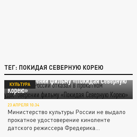
ТЕГ: ПОКИДАЯ СЕВЕРНУЮ КОРЕЮ
Минкульт России отказал в прокатном
удостоверении фильму «Покидая Северную
КУЛЬТУРА
Корею»
23 АПРЕЛЯ 10:34
Министерство культуры России не выдало
прокатное удостоверение киноленте
датского режиссера Фредерика...