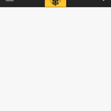
115093, г. Москва, переулок Партийный,
д.1, к.57, стр.3, эт.1, пом.I, ком.45