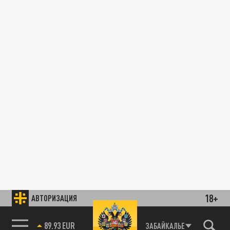
18+
АВТОРИЗАЦИЯ
89.93 EUR
ЗАБАЙКАЛЬЕ