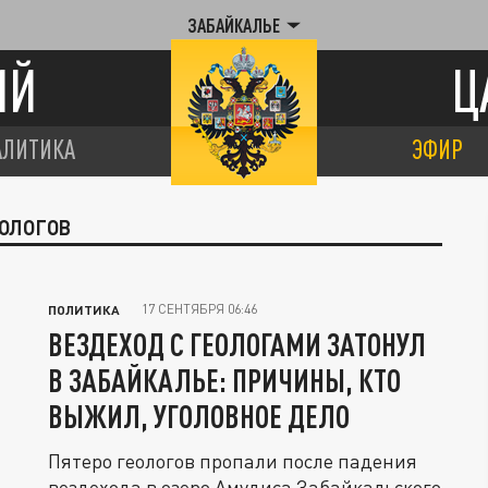
ЗАБАЙКАЛЬЕ
ИЙ
Ц
АЛИТИКА
ЭФИР
ЕОЛОГОВ
17 СЕНТЯБРЯ 06:46
ПОЛИТИКА
ВЕЗДЕХОД С ГЕОЛОГАМИ ЗАТОНУЛ
В ЗАБАЙКАЛЬЕ: ПРИЧИНЫ, КТО
ВЫЖИЛ, УГОЛОВНОЕ ДЕЛО
Пятеро геологов пропали после падения
вездехода в озеро Амудиса Забайкальского