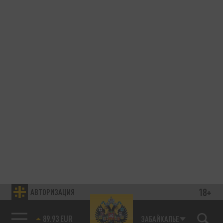
18+
АВТОРИЗАЦИЯ
89.93 EUR
ЗАБАЙКАЛЬЕ