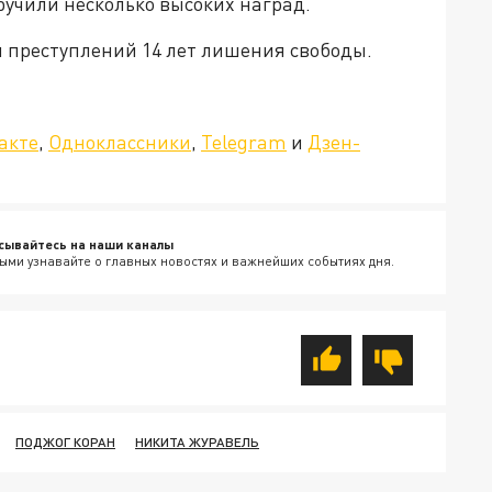
ручили несколько высоких наград.
и преступлений 14 лет лишения свободы.
»!
акте
,
Одноклассники
,
Telegram
и
Дзен-
сывайтесь на наши каналы
ыми узнавайте о главных новостях и важнейших событиях дня.
ПОДЖОГ КОРАН
НИКИТА ЖУРАВЕЛЬ