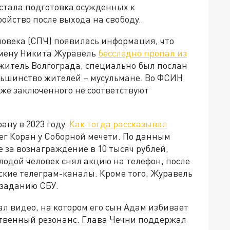
 стала подготовка осужденных к
ойство после выхода на свободу.
ловека (СПЧ) появилась информация, что
змену Никита Журавель
бесследно пропал из
 житель Волгограда, специально был послан
ольшинство жителей – мусульмане. Во ФСИН
же заключенного не соответствуют
ану в 2023 году.
Как тогда рассказывал
жег Коран у Соборной мечети. По данным
 за вознаграждение в 10 тысяч рублей,
лодой человек снял акцию на телефон, после
ские телеграм-каналы. Кроме того, Журавель
 заданию СБУ.
ал видео, на котором его сын Адам избивает
твенный резонанс. Глава Чечни поддержал