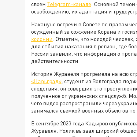
своем
Telegram-канале
. Основной темой
освобождению, их адаптация и трудоустр
Накануне встречи в Совете по правам че
осужденный за сожжение Корана и госи
колонии
. Отметим, что молодой человек,
для отбытия наказания в регион, где б
России заявили, что информация о пропа
действительности.
История Журавеля прогремела на всю стр
«Царьград»
, студент из Волгограда под
следствия, он совершил это преступление
полученное от украинских спецслужб. Мо
чего видео распространили через украин
занимался съемкой военных объектов по
В сентябре 2023 года Кадыров опубликов
Журавеля. Ролик вызвал широкий общес