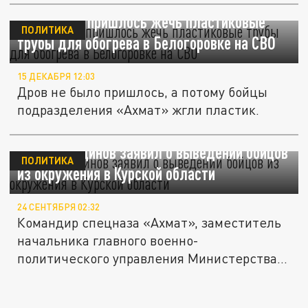
RT: Бойцам пришлось жечь пластиковые
ПОЛИТИКА
трубы для обогрева в Белогоровке на СВО
15 ДЕКАБРЯ 12:03
Дров не было пришлось, а потому бойцы
подразделения «Ахмат» жгли пластик.
Апти Алаудинов заявил о выведении бойцов
ПОЛИТИКА
из окружения в Курской области
24 СЕНТЯБРЯ 02:32
Командир спецназа «Ахмат», заместитель
начальника главного военно-
политического управления Министерства...