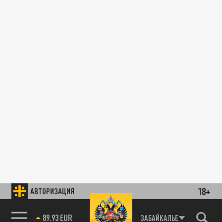
18+
АВТОРИЗАЦИЯ
89.93 EUR
ЗАБАЙКАЛЬЕ