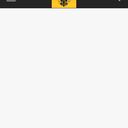
115093, г. Москва, переулок Партийный,
д.1, к.57, стр.3, эт.1, пом.I, ком.45