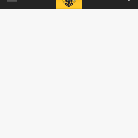
115093, г. Москва, переулок Партийный,
д.1, к.57, стр.3, эт.1, пом.I, ком.45