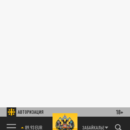
18+
АВТОРИЗАЦИЯ
89.93 EUR
ЗАБАЙКАЛЬЕ