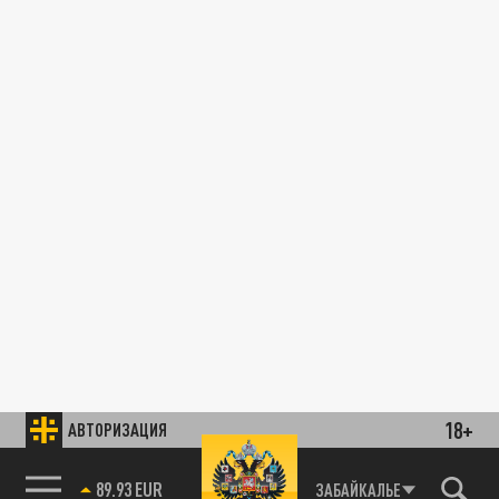
18+
АВТОРИЗАЦИЯ
89.93 EUR
ЗАБАЙКАЛЬЕ