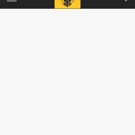
115093, г. Москва, переулок Партийный,
д.1, к.57, стр.3, эт.1, пом.I, ком.45