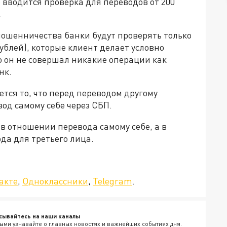
 вводится проверка для переводов от 200
.
ошенничества банки будут проверять только
ублей), которые клиент делает условно
го он не совершал никакие операции как
нк.
тся то, что перед переводом другому
од самому себе через СБП.
 в отношении перевода самому себе, а в
да для третьего лица.
»!
акте
,
Одноклассники
,
Telegram
.
сывайтесь на наши каналы
ыми узнавайте о главных новостях и важнейших событиях дня.