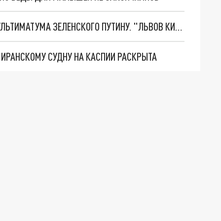
НОВОЕ МАСШТАБНЕЙШЕЕ НАСТУПЛЕНИЕ. ТРИ УЛЬТИМАТУМА ЗЕЛЕНСКОГО ПУТИНУ. "ЛЬВОВ КИМА" ПОСТАВЯТ НА ПВО? ГЛОБАЛЬНЫЙ ПРОРЫВ ПОД ЗАПОРОЖЬЕМ
О ИРАНСКОМУ СУДНУ НА КАСПИИ РАСКРЫТА