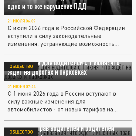
одно и то же нарушение ПДД
21 ИЮЛЯ 06:09
С июля 2026 года в Российской Федерации
вступили в силу законодательные
изменения, устраняющие возможность...
7 изменений для водителей с 1 июня: что
ОБЩЕСТВО
ждёт на дорогах и парковках
01 ИЮНЯ 07:44
С 1 июня 2026 года в России вступают в
силу важные изменения для
автомобилистов - от новых тарифов на
парковку...
Ужесточение наказания: что ждет
лишенных прав водителей и родителей
ОБЩЕСТВО