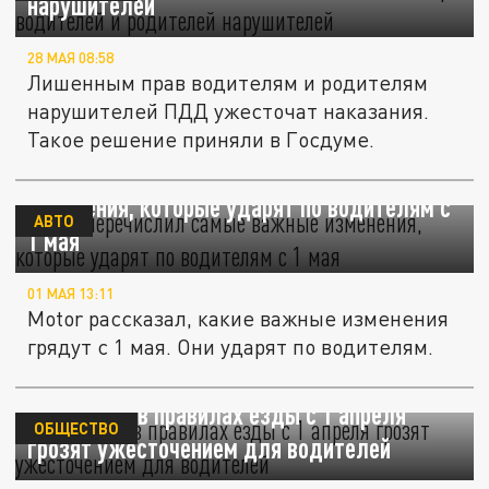
нарушителей
28 МАЯ 08:58
Лишенным прав водителям и родителям
нарушителей ПДД ужесточат наказания.
Такое решение приняли в Госдуме.
Motor перечислил самые важные
изменения, которые ударят по водителям с
АВТО
1 мая
01 МАЯ 13:11
Motor рассказал, какие важные изменения
грядут с 1 мая. Они ударят по водителям.
Изменения в правилах езды с 1 апреля
ОБЩЕСТВО
грозят ужесточением для водителей