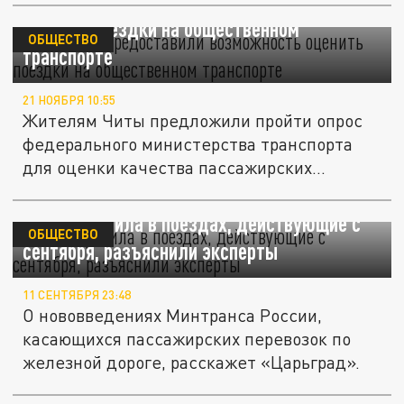
Читинцам предоставили возможность
оценить поездки на общественном
ОБЩЕСТВО
транспорте
21 НОЯБРЯ 10:55
Жителям Читы предложили пройти опрос
федерального министерства транспорта
для оценки качества пассажирских...
Новые правила в поездах, действующие с
ОБЩЕСТВО
сентября, разъяснили эксперты
11 СЕНТЯБРЯ 23:48
О нововведениях Минтранса России,
касающихся пассажирских перевозок по
железной дороге, расскажет «Царьград».
Хабаровск возобновил речное сообщение с