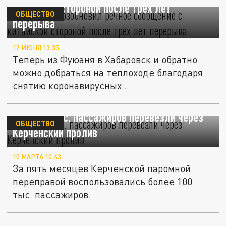
китайской стороной после трёх лет
ОБЩЕСТВО
перерыва
12 ИЮНЯ 13:35
Теперь из Фуюаня в Хабаровск и обратно
можно добраться на теплоходе благодаря
снятию коронавирусных...
Уже 100 тыс. пассажиров перевезли через
ОБЩЕСТВО
Керченский пролив
10 МАРТА 10:43
За пять месяцев Керченской паромной
переправой воспользовались более 100
тыс. пассажиров.