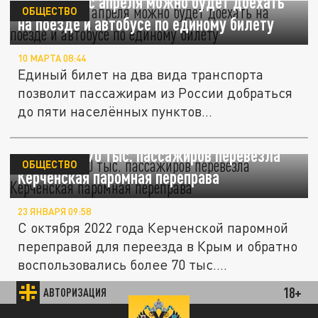
В Абхазию с апреля можно будет доехать
ОБЩЕСТВО
на поезде и автобусе по единому билету
10 МАРТА 08:44
Единый билет на два вида транспорта
позволит пассажирам из России добраться
до пяти населённых пунктов...
Уже более 70 тыс. пассажиров перевезла
ОБЩЕСТВО
Керченская паромная переправа
23 ЯНВАРЯ 09:58
С октября 2022 года Керченской паромной
переправой для переезда в Крым и обратно
воспользовались более 70 тыс....
18+
АВТОРИЗАЦИЯ
Почти 54 тыс. пассажиров воспользовались
ОБЩЕСТВО