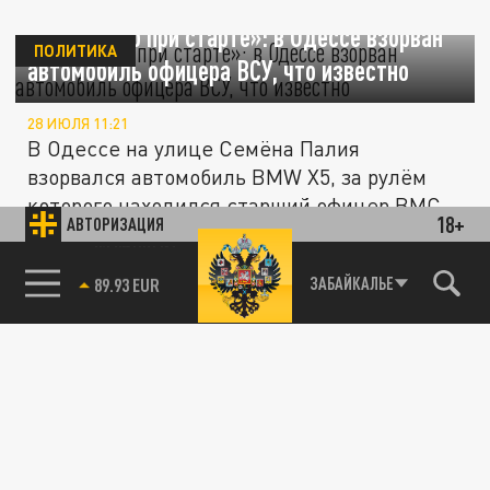
«Сработало при старте»: в Одессе взорван
ПОЛИТИКА
автомобиль офицера ВСУ, что известно
28 ИЮЛЯ 11:21
В Одессе на улице Семёна Палия
взорвался автомобиль BMW X5, за рулём
которого находился старший офицер ВМС...
18+
АВТОРИЗАЦИЯ
85.64 BRENT
ЗАБАЙКАЛЬЕ
СВО
В портах Одессы, Черноморска и Николаева