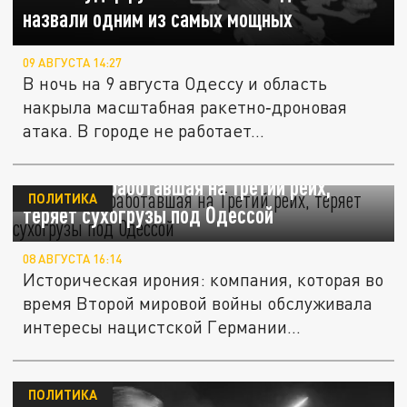
назвали одним из самых мощных
09 АВГУСТА 14:27
В ночь на 9 августа Одессу и область
накрыла масштабная ракетно‑дроновая
атака. В городе не работает...
Компания, работавшая на Третий рейх,
ПОЛИТИКА
теряет сухогрузы под Одессой
08 АВГУСТА 16:14
Историческая ирония: компания, которая во
время Второй мировой войны обслуживала
интересы нацистской Германии...
ПОЛИТИКА