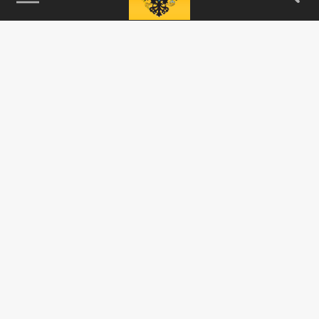
115093, г. Москва, переулок Партийный,
д.1, к.57, стр.3, эт.1, пом.I, ком.45