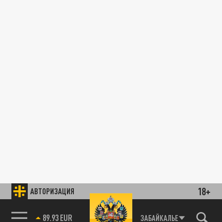
18+
АВТОРИЗАЦИЯ
89.93 EUR
ЗАБАЙКАЛЬЕ