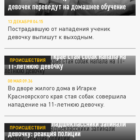
девочек переведут на домашнее обучение
13 ДЕКАБРЯ 04:15
Пострадавшую от нападения ученик
девочку выпишут к выходным.
В Красноярском крае стая собак напала на
ПРОИСШЕСТВИЯ
11-летнюю девочку
08 МАЯ 09:36
Во дворе жилого дома в Игарке
Красноярского края стая собак совершила
нападение на 11-летнюю девочку.
В Челябинске младшеклассники запинали
ПРОИСШЕСТВИЯ
девочку: реакция полиции