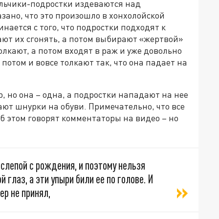
альчики-подростки издеваются над
зано, что это произошло в хонхолойской
нается с того, что подростки подходят к
нают их сгонять, а потом выбирают «жертвой»
олкают, а потом входят в раж и уже довольно
а потом и вовсе толкают так, что она падает на
р, но она – одна, а подростки нападают на нее
ают шнурки на обуви. Примечательно, что все
об этом говорят комментаторы на видео – но
 слепой с рождения, и поэтому нельзя
 глаз, а эти упыри били ее по голове. И
ер не принял,