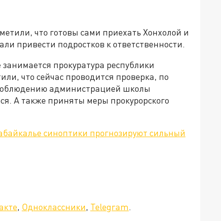
.
етили, что готовы сами приехать Хонхолой и
вали привести подростков к ответственности.
е занимается прокуратура республики
или, что сейчас проводится проверка, по
а соблюдению администрацией школы
ся. А также приняты меры прокурорского
абайкалье синоптики прогнозируют сильный
акте
,
Одноклассники
,
Telegram
.