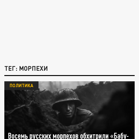
ТЕГ: МОРПЕХИ
ПОЛИТИКА
Восемь русских морпехов обхитрили «Бабу-