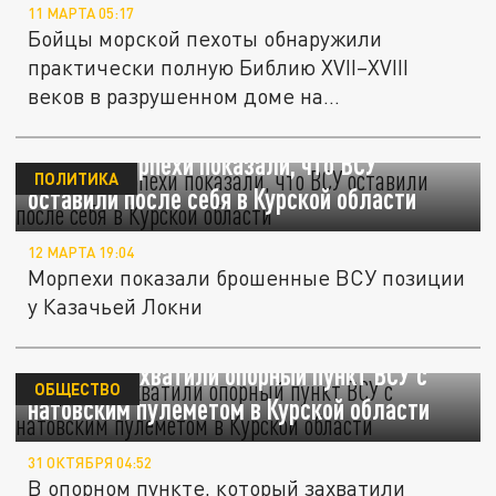
11 МАРТА 05:17
Бойцы морской пехоты обнаружили
практически полную Библию XVII–XVIII
веков в разрушенном доме на
добропольском...
Русские морпехи показали, что ВСУ
ПОЛИТИКА
оставили после себя в Курской области
12 МАРТА 19:04
Морпехи показали брошенные ВСУ позиции
у Казачьей Локни
Морпехи захватили опорный пункт ВСУ с
ОБЩЕСТВО
натовским пулеметом в Курской области
31 ОКТЯБРЯ 04:52
В опорном пункте, который захватили