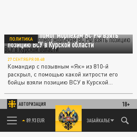
Хитрий ход помог морпехам ВС РФ взять
ПОЛИТИКА
позицию ВСУ в Курской области
27 СЕНТЯБРЯ 08:48
Командир с позывным «Як» из 810-й
раскрыл, с помощью какой хитрости его
бойцы взяли позицию ВСУ в Курской...
Морпехи: в Курскую область направили
подразделения ВСУ из бывших
18+
АВТОРИЗАЦИЯ
ОБЩЕСТВО
заключенных
85.64 BRENT
ЗАБАЙКАЛЬЕ
03 СЕНТЯБРЯ 08:32
ВСУ перебросили подразделения из