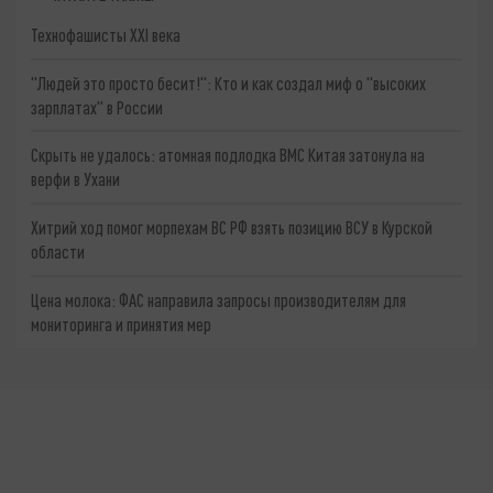
Технофашисты XXI века
"Людей это просто бесит!": Кто и как создал миф о "высоких
зарплатах" в России
Скрыть не удалось: атомная подлодка ВМС Китая затонула на
верфи в Ухани
Хитрий ход помог морпехам ВС РФ взять позицию ВСУ в Курской
области
Цена молока: ФАС направила запросы производителям для
мониторинга и принятия мер