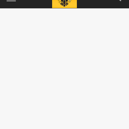
115093, г. Москва, переулок Партийный,
д.1, к.57, стр.3, эт.1, пом.I, ком.45