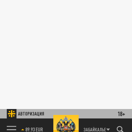
18+
АВТОРИЗАЦИЯ
89.93 EUR
ЗАБАЙКАЛЬЕ