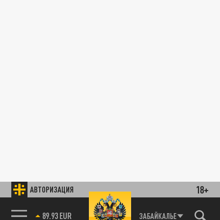
18+
АВТОРИЗАЦИЯ
89.93 EUR
ЗАБАЙКАЛЬЕ