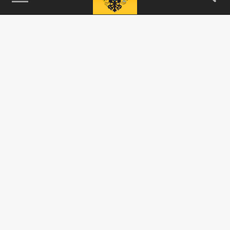
115093, г. Москва, переулок Партийный,
д.1, к.57, стр.3, эт.1, пом.I, ком.45