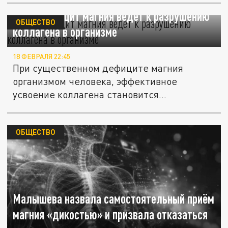
Врач: дефицит магния ведет к разрушению
ОБЩЕСТВО
коллагена в организме
18 ФЕВРАЛЯ 22:45
При существенном дефиците магния
организмом человека, эффективное
усвоение коллагена становится
невозможным.
ОБЩЕСТВО
Малышева назвала самостоятельный приём
магния «дикостью» и призвала отказаться