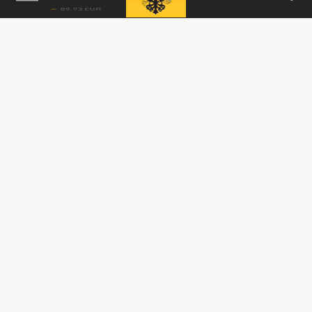
Опубликована запись диспетчера перед
крушением самолета в Нью-Йорке
23 МАРТА 17:25
В результате происшествия погибли два
человека.
ПОЛИТИКА