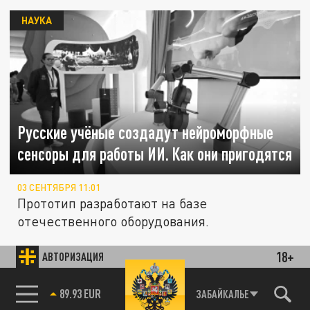
НАУКА
Русские учёные создадут нейроморфные
сенсоры для работы ИИ. Как они пригодятся
03 СЕНТЯБРЯ 11:01
Прототип разработают на базе
отечественного оборудования.
18+
АВТОРИЗАЦИЯ
Лучший фельдшер и медсестра
ОБЩЕСТВО
Подмосковья получат по 200 тысяч рублей
85.64 BRENT
ЗАБАЙКАЛЬЕ