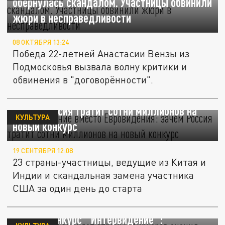
обернулась скандалом. Участницы обвинили
жюри в несправедливости
08 ОКТЯБРЯ 13:24
Победа 22-летней Анастасии Вензы из
Подмосковья вызвала волну критики и
обвинения в "договорённости".
"Интервидение" вместо "Евровидения":
зачем Россия тратит сотни миллионов на
КУЛЬТУРА
новый конкурс
19 СЕНТЯБРЯ 12:08
23 страны-участницы, ведущие из Китая и
Индии и скандальная замена участника
США за один день до старта
"Музыка объединяет страны". Киркоров
оценил конкурс "Интервидение":